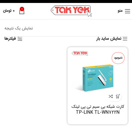
0
منو
0
تومان
نمایش یک نتیجه
نمایش ساید بار
فیلترها
ناموجود
کارت شبکه بی سیم تی پی لینک
TP-LINK TL-WN722N