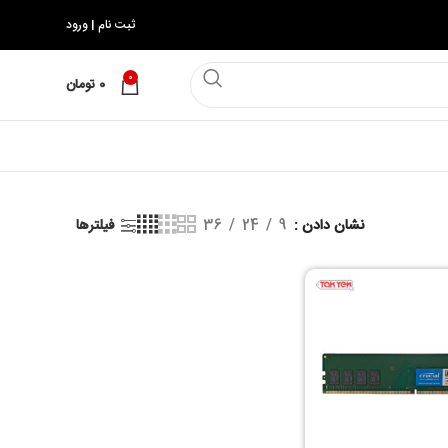
ثبت نام | ورود
0
0
تومان
نشان دادن
9
24
36
فیلترها