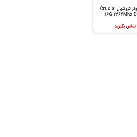
رم کامپیوتر کروشیال Crucial
16G 2666Mhz 
تماس بگیرید