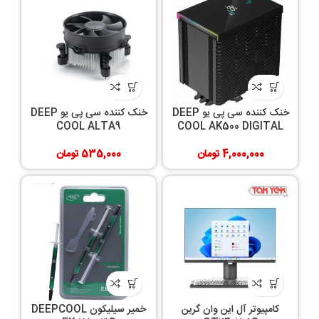
خنک کننده سی پی یو DEEP
خنک کننده سی پی یو DEEP
COOL ALTA9
COOL AK500 DIGITAL
4,000,000
تومان
535,000
تومان
کامپیوتر آل این وان گرین
خمیر سیلیکون DEEPCOOL