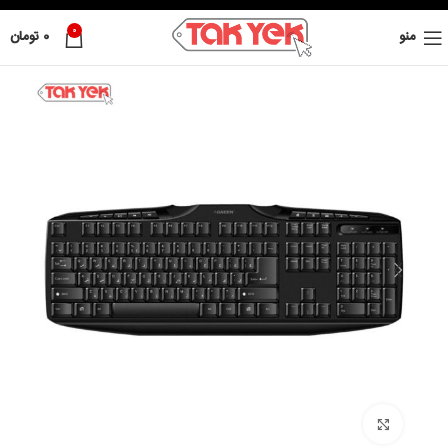
0
منو
0
تومان
بزرگ نمائی