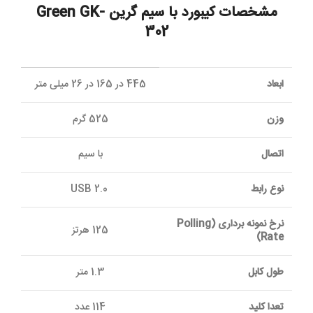
مشخصات کیبورد با سیم گرین Green GK-
302
ابعاد
445 در 165 در 26 میلی متر
وزن
525 گرم
اتصال
با سیم
نوع رابط
USB 2.0
نرخ نمونه برداری (Polling
125 هرتز
Rate)
طول کابل
1.3 متر
تعدا کلید
114 عدد