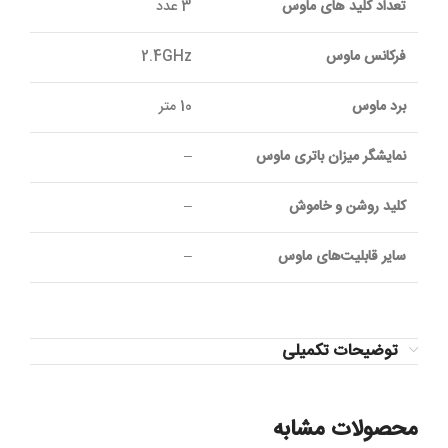
تعداد کلید های ماوس
3 عدد
فرکانس ماوس
2.4GHz
برد ماوس
10 متر
نمایشگر میزان باتری ماوس
–
کلید روشن و خاموش
–
سایر قابلیت‌های ماوس
–
توضیحات تکمیلی
محصولات مشابه