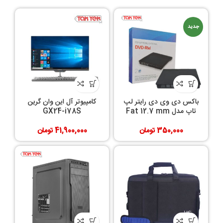
جدید
باکس دی وی دی رایتر لپ
کامپیوتر آل این وان گرین
تاپ مدل Fat 12.7 mm
GX24-i78S
350,000
تومان
41,900,000
تومان