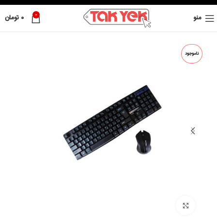
0
منو
0
تومان
ناموجود
بزرگ نمائی