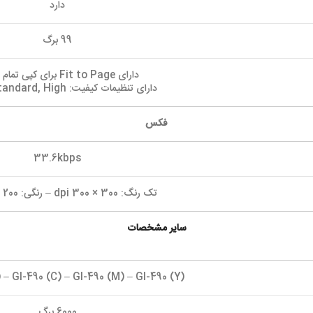
دارد
99 برگ
دارای Fit to Page برای کپی تمام صفحه
دارای تنظیمات کیفیت: Draft, Standard, High
فکس
33.6kbps
تک رنگ: 300 × 300 dpi – رنگی: 200 × 200 dpi
سایر مشخصات
– GI-490 (C) – GI-490 (M) – GI-490 (Y)
6000 برگ