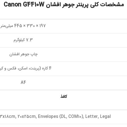
مشخصات کلی پرینتر جوهر افشان Canon G4410W
197 × 330 × 445 میلی‌متر
7.3 کیلوگرم
چاپ جوهر افشان
4 کاره (پرینت، اسکن، فکس و کپی)
A4
کاغذ
13x18cm, 20x25cm, Envelopes (DL, COM10), Letter, Legal