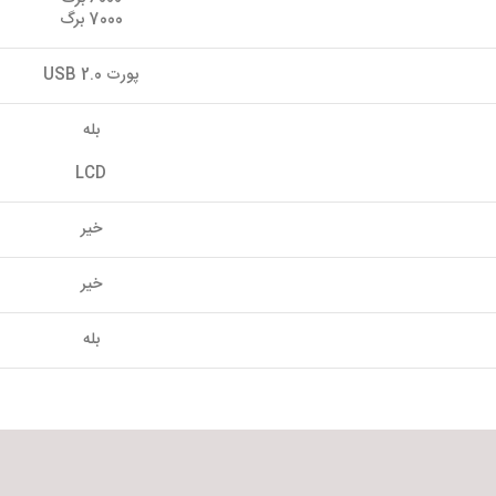
7000 برگ
پورت USB 2.0
بله
LCD
خیر
خیر
بله