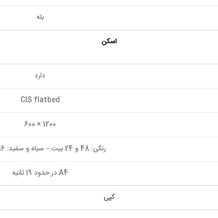
بله
اسکن
دارد
CIS flatbed
1200 × 600
رنگی: 48 و 24 بیت – سیاه و سفید: 16 و 8 بیت
A4 در حدود 19 ثانیه
کپی