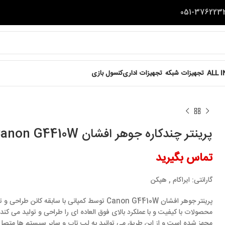
ALL 
تجهیزات شبکه
تجهیزات اداری
کنسول بازی
پرینتر چندکاره جوهر افشان Canon G4410W
تماس بگیرید
گارانتی:
ایراکام , هپکن
پرینتر جوهر افشان Canon G4410W توسط کمپانی با سابقه ک
محصولات با کیفیت و با عملکرد بالای فوق العاده ای را طراحی و تولید می کند.
مجهز شده است و از این طریق می توانید به لپ تاپ و سایر سیستم ها متصل ش