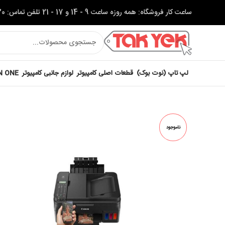
ساعت کار فروشگاه: همه روزه ساعت 9 - 14 و 17 - 21 تلفن تماس: 37622320-051
لپ تاپ (نوت بوک)
قطعات اصلی کامپیوتر
لوازم جانبی کامپیوتر
IN ONE
ناموجود