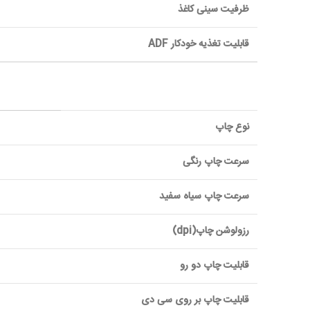
ظرفيت سينی کاغذ
قابليت تغذيه خودکار ADF
نوع چاپ
سرعت چاپ رنگی
سرعت چاپ سیاه سفید
رزولوشن چاپ(dpi)
قابليت چاپ دو رو
قابليت چاپ بر روی سی دی