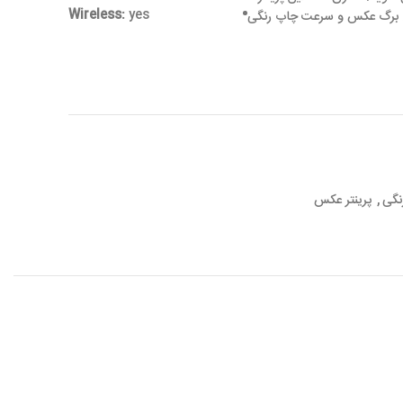
Wireless:
yes
100 برگ کاغذ را در خود جای می دهد. سرعت چاپ سیاه سفید این پرینتر 8.8 برگ عکس و سرعت چاپ رنگی
رنگی
,
پرینتر عکس