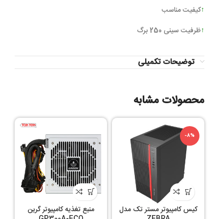
↑
کيفيت مناسب
↑
ظرفیت سینی 250 برگ
توضیحات تکمیلی
محصولات مشابه
-8%
کیس کامپیوتر مستر تک مدل
منبع تغذيه کامپيوتر گرين
GP300A-ECO
ZEBRA