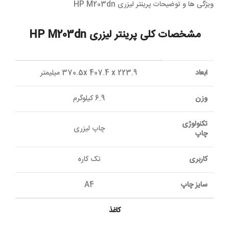
ویژگی ها و توضیحات پرینتر لیزری HP M203dn
مشخصات کلی پرینتر لیزری HP M203dn
ابعاد
370.5x 407.4 x 223.9 میلیمتر
وزن
6.9 کيلوگرم
تکنولوژی
چاپ ليزری
چاپ
کاربری
تک کاره
سايز چاپ
A4
کاغذ