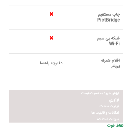
×
چاپ مستقيم
PictBridge
×
شبکه بی سيم
Wi-Fi
اقلام همراه
دفترچه راهنما
پرينتر
ارزش خريد به نسبت قيمت
نوآوري
کيفيت ساخت
امکانات و قابليت ها
سهولت استفاده
نقاط قوت