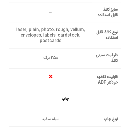
سايز کاغذ
–
قابل استفاده
laser, plain, photo, rough, vellum,
نوع کاغذ قابل
envelopes, labels, cardstock,
استفاده
postcards
ظرفيت سينی
250 برگ
کاغذ
×
قابليت تغذيه
خودکار ADF
چاپ
نوع چاپ
سیاه سفید