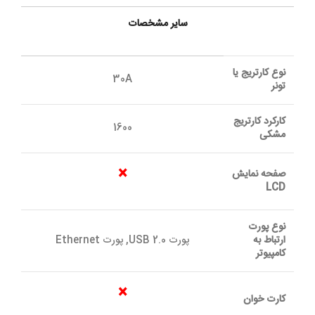
ساير مشخصات
نوع کارتريج يا
30A
تونر
کارکرد کارتريج
1600
مشکی
×
صفحه نمايش
LCD
نوع پورت
ارتباط به
پورت USB 2.0, پورت Ethernet
کامپيوتر
×
کارت خوان