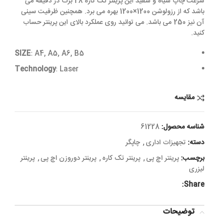
سرعت چاپ سیاه و سفید این پرینتر تک کاره 28 برگ در دقیقه می
باشد که از رزولوشن 1200×1200 بهره می برد. همچنین ظرفیت سینی
آن نیز 250 می باشد. می توانید روی عملکرد بالای این پرینتر حساب
کنید.
SIZE
: A4, A5, A6, B5
Technology
:
Laser
مقایسه
شناسه محصول:
61228
دسته:
تجهیزات اداری
,
چاپگر
برچسب:
پرینتر اچ پی
,
پرینتر تک کاره
,
پرینتر دوروزن اچ پی
,
پرینتر
لیزری
Share:
توضیحات