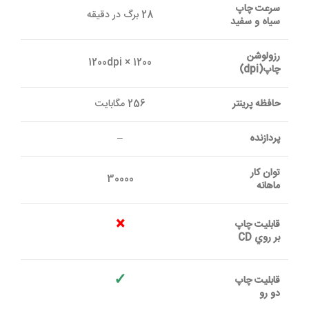
سرعت چاپ
28 برگ در دقیقه
سياه و سفيد
رزولوشن
1200 × 1200dpi
چاپ(dpi)
حافظه پرينتر
256 مگابايت
پردازنده
–
توان کار
30000
ماهانه
×
قابليت چاپ
بر روي CD
✓
قابليت چاپ
دو رو