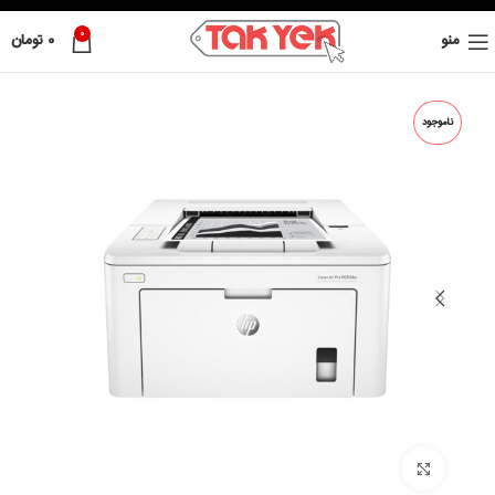
0
منو
0
تومان
ناموجود
بزرگ نمائی