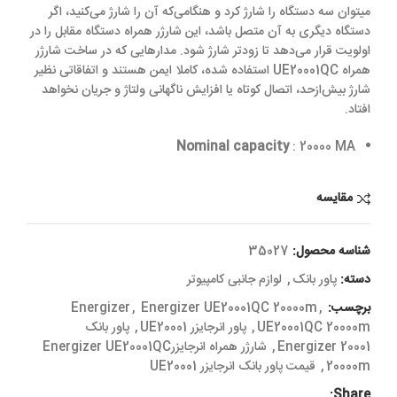
میتوان سه دستگاه را شارژ کرد و هنگامی‌که آن را شارژ می‌کنید، اگر
دستگاه دیگری به آن متصل باشد، این شارژر همراه دستگاه مقابل را در
اولویت قرار می‌دهد تا زودتر شارژ شود. مدارهایی که در ساخت شارژر
همراه UE20001QC استفاده شده‌، کاملا ایمن‌ هستند و اتفاقاتی نظیر
شارژ بیش‌ازحد، اتصال کوتاه یا افزایش ناگهانی ولتاژ و جریان نخواهد
افتاد.
Nominal capacity
: 20000 MA
مقایسه
شناسه محصول:
35027
دسته:
پاور بانک
,
لوازم جانبی کامپیوتر
برچسب:
,
Energizer UE20001QC 20000m
,
Energizer
UE20001QC 20000m
,
پاور انرجایزر UE20001
,
پاور بانک
Energizer 20001
,
شارژر همراه انرجایزرEnergizer UE20001QC
20000m
,
قیمت پاور بانک انرجایزر UE20001
Share: