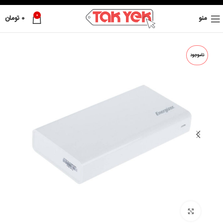
0
منو
0
تومان
ناموجود
بزرگ نمائی