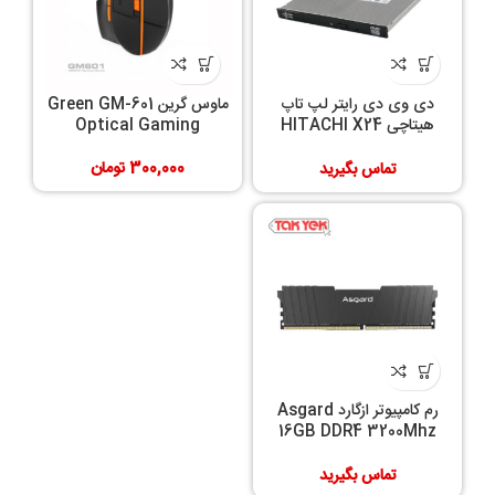
دی وی دی رایتر لپ تاپ
ماوس گرین Green GM-601
هیتاچی HITACHI X24
Optical Gaming
SLIM 12.7 mm
300,000
تومان
تماس بگیرید
رم کامپیوتر ازگارد Asgard
16GB DDR4 3200Mhz
HeatSink
تماس بگیرید