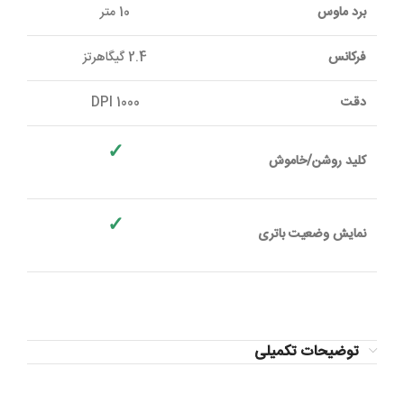
برد ماوس
10 متر
فرکانس
2.4 گیگاهرتز
دقت
1000 DPI
✓
کلید روشن/خاموش
✓
نمایش وضعیت باتری
توضیحات تکمیلی