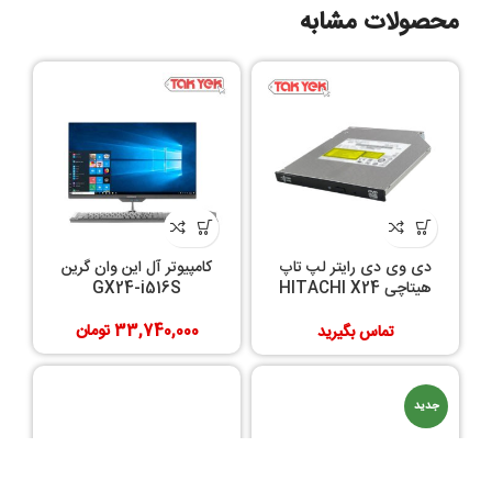
محصولات مشابه
دی وی دی رایتر لپ تاپ
کامپیوتر آل این وان گرین
هیتاچی HITACHI X24
GX24-i516S
SLIM 12.7 mm
33,740,000
تومان
تماس بگیرید
جدید