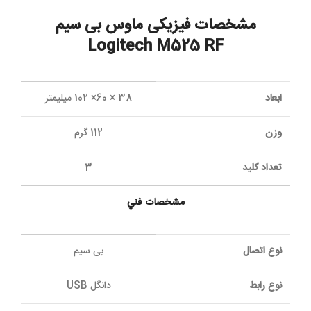
مشخصات فيزيکی ماوس بی سیم
Logitech M525 RF
ابعاد
38 × 60× 102 میلیمتر
وزن
112 گرم
تعداد کلید
3
مشخصات فني
نوع اتصال
بی سیم
نوع رابط
دانگل USB