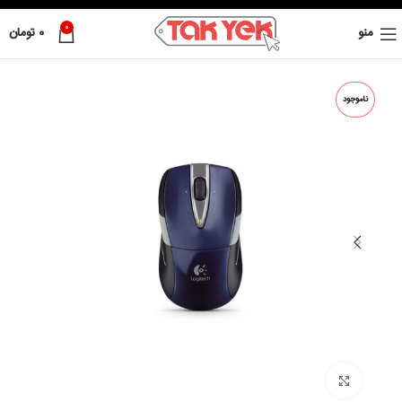
0
منو
0
تومان
ناموجود
بزرگ نمائی