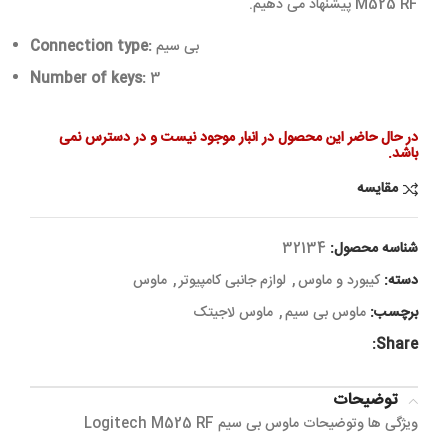
M525 RF پیشنهاد می دهیم
.
بی سیم
Connection type:
Number of keys:
3
در حال حاضر این محصول در انبار موجود نیست و در دسترس نمی
باشد.
مقایسه
شناسه محصول:
32134
دسته:
کیبورد و ماوس
,
لوازم جانبی کامپیوتر
,
ماوس
برچسب:
ماوس بی سیم
,
ماوس لاجیتک
Share:
توضیحات
ویژگی ها وتوضیحات ماوس بی سیم Logitech M525 RF