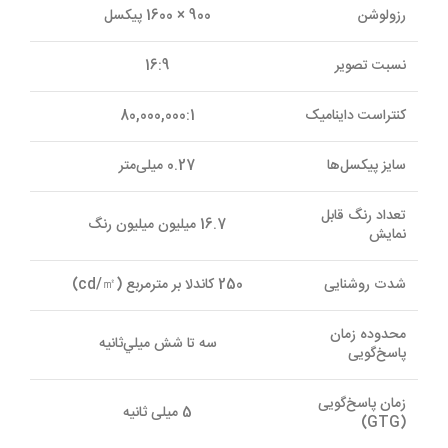
رزولوشن
900 × 1600 پيکسل
نسبت تصوير
16:9
کنتراست دايناميک
80,000,000:1
سايز پيکسل‌ها
0.27 میلی‌متر
تعداد رنگ قابل
16.7 میلیون ميليون رنگ
نمايش
شدت روشنايی
250 کاندلا بر مترمربع (cd/㎡)
محدوده زمان
سه تا شش ميلي‌ثانيه
پاسخ‌گويی
زمان پاسخ‌گويی
5 ميلی ثانيه
(GTG)