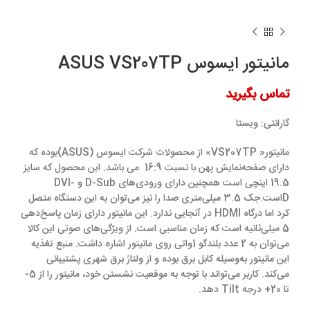
مانیتور ایسوس ASUS VS207TP
تماس بگیرید
گارانتی:
ویستا
مانیتور« VS207TP» از محصولات شرکت ایسوس (ASUS)بوده که
دارای صفحه‌نمایش پهن با نسبت 16:9 می باشد. این محصول که سایز
19.5 اینچی است همچنین دارای ورودی‌های D-Sub و DVI-
Dاست.جک 3.5 میلی‌متری صدا را نیز می‌توان به این دستگاه متصل
کرد اما درگاه HDMI در آنجایی ندارد. این مانیتور دارای زمان پاسخ‌دهی
5 میلی‌ثانیه است که زمان مناسبی است. از ویژگی‌های صوتی این کالا
می‌توان به 2 عدد بلندگو 1واتی روی مانیتور اشاره داشت. منبع تغذیه
این مانیتور به‌وسیله کابل برق بوده و از ولتاژ برق شهری پشتیبانی
می‌کند. کاربر می‌تواند با توجه به موقعیت نشستن خود، مانیتور را از 5-
تا 20+ درجه Tilt دهد.