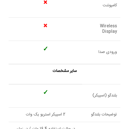
×
کامپوننت
×
Wireless
Display
✓
ورودی صدا
ساير مشخصات
✓
بلندگو (اسپيکر)
توضيحات بلندگو
2 اسپیکر استریو یک وات
در حالت استفاده 16.4 وات / در زمان