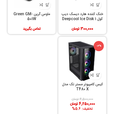
خنک کننده هارد دیسک دیپ
ماوس گرین Green GM-
کول Deepcool Ice Disk 1
501W
300,000
تومان
تماس بگیرید
-6%
کیس کامپیوتر مستر تک مدل
T480 X
4,500,000
تومان
4,250,000
تومان
تخفیف: 5.6%