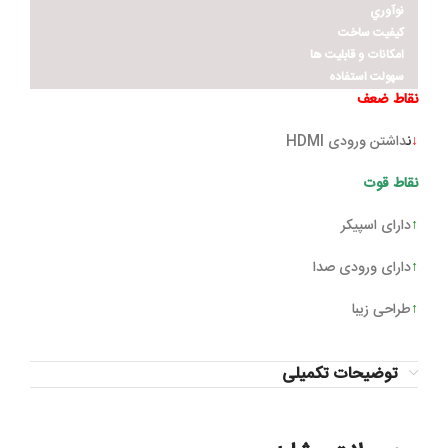
نوآوري
کيفيت ساخت
امکانات و قابليت ها
سهولت استفاده
نقاط ضعف
↓
ن
داشتن ورودی HDMI
نقاط قوت
↑
دارای اسپيکر
↑
دارای ورودی صدا
↑
طراحی زيبا
توضیحات تکمیلی