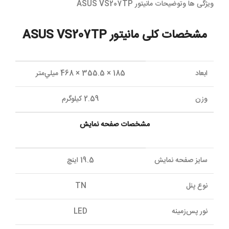
ویژگی ها وتوضیحات مانیتور ASUS VS207TP
مشخصات کلی مانیتور ASUS VS207TP
ابعاد
185 × 355.5 × 468 ميلي‌متر
وزن
2.59 کيلوگرم
مشخصات صفحه نمايش
سايز صفحه نمايش
19.5 اينچ
نوع پنل
TN
نور پس‌زمينه
LED