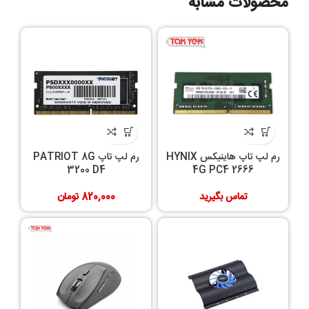
محصولات مشابه
رم لپ تاپ هاینیکس HYNIX
رم لپ تاپ PATRIOT 8G
3200 D4
4G PC4 2666
تماس بگیرید
820,000
تومان