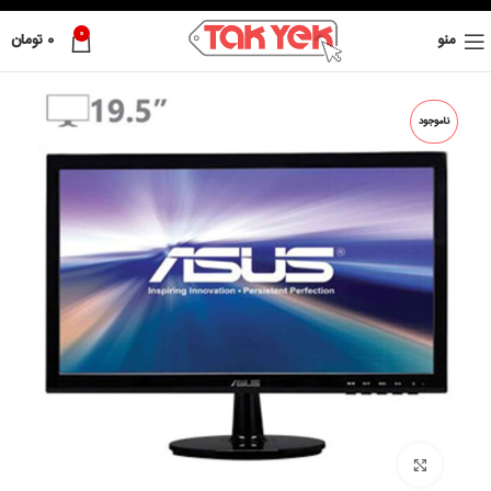
0
منو
0
تومان
ناموجود
بزرگ نمائی