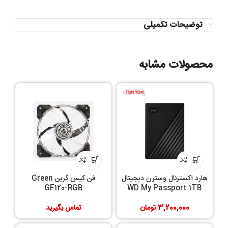
توضیحات تکمیلی
محصولات مشابه
هارد اکسترنال وسترن دیجیتال
فن کیس گرین Green
GF120-RGB
WD My Passport 1TB
3,200,000
تومان
تماس بگیرید