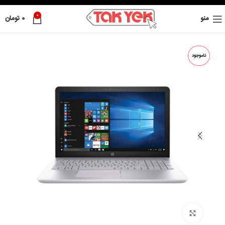
0
منو
0
تومان
ناموجود
بزرگ نمائی