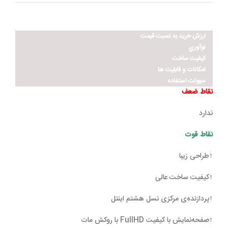
ارزش خريد به نسبت قيمت
نوآوري
کيفيت ساخت
امکانات و قابليت ها
سهولت استفاده
نقاط ضعف
ندارد
نقاط قوت
↑
طراحی زیبا
↑
کیفیت ساخت عالی
↑
پردازنده‌ی مرکزی نسل هشتم اینتل
↑
صفحه‌نمایش با کیفیت FullHD با روکش مات