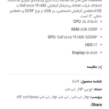
مشخصات فنی مدل 15-cc195nia دارای پردازنده‌ی مرکزی Core i5
8250U شرکت Intel، پردازشگر گرافیکی GeForce 940MX با
2GBحافظه‌ی گرافیکی اختصاصی، رم 8GB از نوع DDR4 و حافظه‌ی
داخلی 1T است.
CPU
:
i5 8250U
RAM
:8GB DDR4
GPU
:
GeForce
940MX GDDR3
HDD
:1T
Display
:15 inch
مقایسه
شناسه محصول:
11019
دسته:
اچ پی HP
,
لپ تاپ
برچسب:
hp
,
لپ تاپ
,
لپ تاپ hp
,
لپ تاپ HP cc195nia
Share: