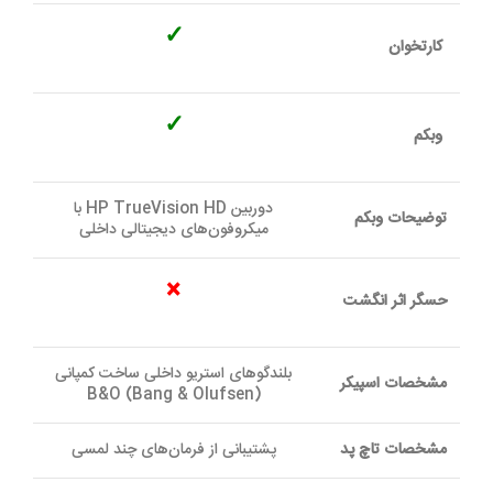
✓
کارتخوان
✓
وبکم
دوربین HP TrueVision HD با
توضیحات وبکم
میکروفون‌های دیجیتالی داخلی
×
حسگر اثر انگشت
بلندگوهای استریو داخلی ساخت کمپانی
مشخصات اسپیکر
B&O (Bang & Olufsen)
مشخصات تاچ پد
پشتیبانی از فرمان‌های چند لمسی