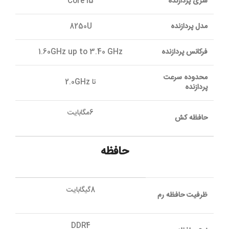
سری پردازنده
Core i5
مدل پردازنده
8250U
فرکانس پردازنده
1.60GHz up to 3.40 GHz
محدوده سرعت
تا 2.0GHz
پردازنده
6مگابایت
حافظه کش
حافظه
8گیگابایت
ظرفیت حافظه رم
DDR4