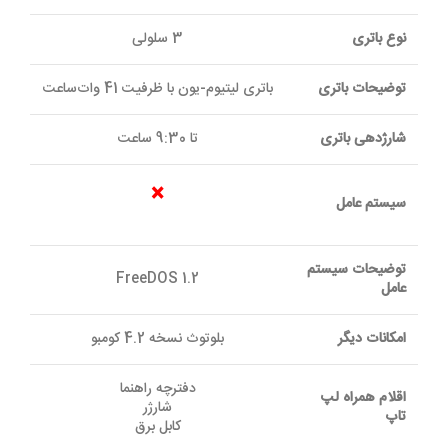
نوع باتری
3 سلولی
توضیحات باتری
باتری لیتیوم-یون با ظرفیت 41 وات‌ساعت
شارژدهی باتری
تا 9:30 ساعت
×
سیستم عامل
توضیحات سیستم
FreeDOS 1.2
عامل
امکانات دیگر
بلوتوث نسخه 4.2 کومبو
دفترچه راهنما
اقلام همراه لپ
شارژر
تاپ
کابل برق