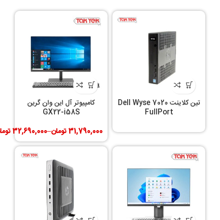
تین کلاینت Dell Wyse 7020
کامپیوتر آل این وان گرین
GX22-i58S
FullPort
31,790,000
تومان
–
32,690,000
توما