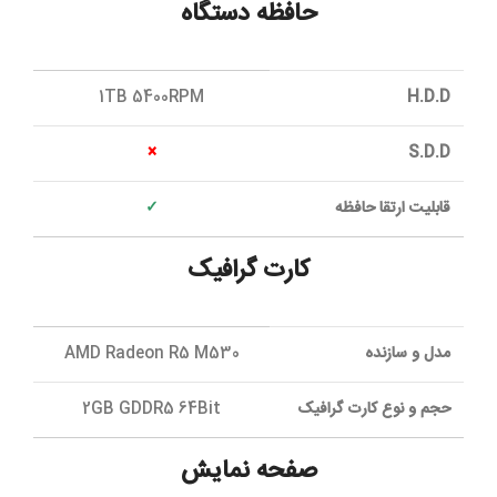
حافظه دستگاه
1TB 5400RPM
H.D.D
×
S.D.D
قابلیت ارتقا حافظه
✓
کارت گرافیک
مدل و سازنده
AMD Radeon R5 M530
حجم و نوع کارت گرافیک
2GB GDDR5 64Bit
صفحه نمایش