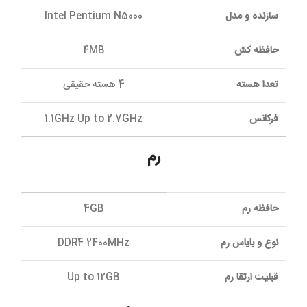
سازنده و مدل
Intel Pentium N5000
حافظه کش
4MB
تعدا هسته
4 هسته حقیقی
فرکانس
1.1GHz Up to 2.7GHz
رم
حافظه رم
4GB
نوع و بایاس رم
DDR4 2400MHz
قبلیت ارتقا رم
Up to 12GB