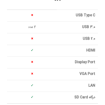
×
USB Type C
USB 3.0
2 عدد
×
USB 2.0
✓
HDMI
×
Display Port
×
VGA Port
✓
LAN
درگاه SD Card
✓