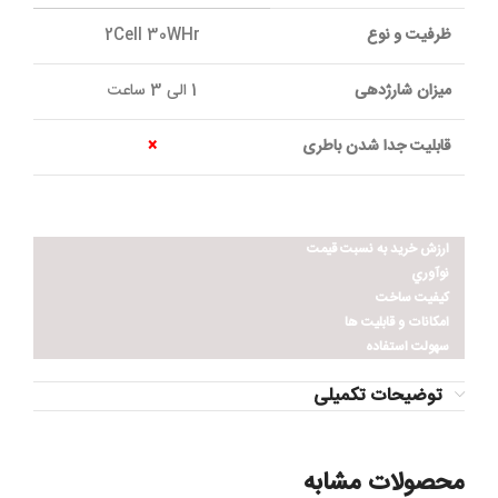
ظرفیت و نوع
2Cell 30WHr
میزان شارژدهی
1 الی 3 ساعت
قابلیت جدا شدن باطری
×
ارزش خريد به نسبت قيمت
نوآوري
کيفيت ساخت
امکانات و قابليت ها
سهولت استفاده
توضیحات تکمیلی
محصولات مشابه