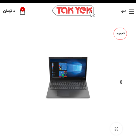
0
منو
0
تومان
ناموجود
بزرگ نمائی