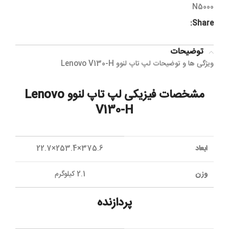
N5000
Share:
توضیحات
ویژگی ها و توضیحات لپ تاپ لنوو Lenovo V130-H
مشخصات فيزيکی لپ تاپ لنوو Lenovo
V130-H
ابعاد
375.6×253.4×22.7
وزن
2.1 کيلوگرم
پردازنده