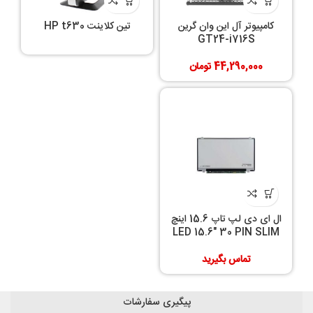
کامپیوتر آل این وان گرین
تین کلاینت HP t630
GT24-i716S
44,290,000
تومان
ال ای دی لپ تاپ 15.6 اینچ
LED 15.6″ 30 PIN SLIM‎
تماس بگیرید
پیگیری سفارشات