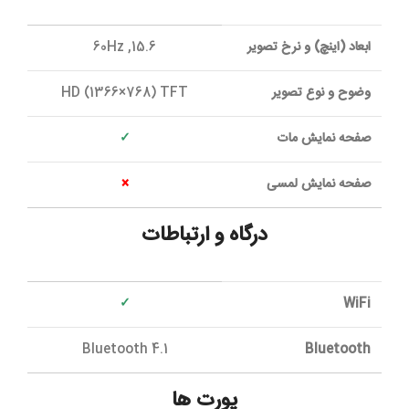
ابعاد (اینچ) و نرخ تصویر
15.6, 60Hz
وضوح و نوع تصویر
HD (1366×768) TFT
صفحه نمايش مات
✓
صفحه نمايش لمسی
×
درگاه و ارتباطات
✓
WiFi
Bluetooth 4.1
Bluetooth
پورت ها