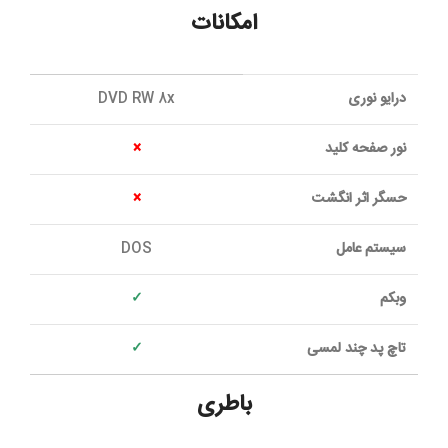
امکانات
درایو نوری
DVD RW 8x
نور صفحه کلید
×
حسگر اثر انگشت
×
سیستم عامل
DOS
وبکم
✓
تاچ پد چند لمسی
✓
باطری