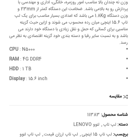
وزن نه چندان بالا مناسب امور روزمره، خانگی، اداری و مهندسی با
پردازش رو به بالامی باشد. ضخامت این دستگاه کمتر از 23mm و
وزن دستگاه 1.8Kg می باشد که اعدادی بسیار مناسب برای یک لپ
تاپ 15.6 اینچی میان رده محسوب می شوند و ازاین حیث گزینه
مناسبی برای کسانی که حمل و نقل زیادی با دستگاه خود دارند می
باشد و به نسبت سایر رقبا و دسته بندی خود گزینه اقتصادی به نظر می
رسد.
CPU
: N5000
RAM
: 4G DDR4
HDD
: 1 TB
Display
:
15.6 inch
مقایسه
شناسه محصول:
11383
دسته:
لپ تاپ
,
لنوو LENOVO
برچسب:
لپ تاپ 15 اینچی
,
لپ تاپ ارزان قیمت
,
لپ تاپ لنوو