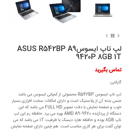
لپ تاپ ایسوسASUS R542BP A9
9420P 8GB 1T
تماس بگیرید
گارانتی:
لپ تاپ ایسوس R542BP محصولی از کمپانی ایسوس می باشد
جنس بدنه آن از پلاستیک است و دارای امکانات سخت‌ افزاری بسیار
خوب و صفحه‌ نمایش با دقت تصویر FULL HD می باشد که این
دستگاه از پردازنده‌ AMD A9-9420 بهره می برد. حافظه‌ رم این لپ
تاپ 8GB بوده و حافظه‌ هارد دیسک با ظرفیت 1T می باشد که می‌
توان گفت برای هر کاری مناسب است. هم چنین دارای صفحه‌ نمایش