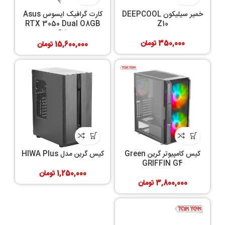
خمیر سیلیکون DEEPCOOL
کارت گرافیک ایسوس Asus
RTX 3050 Dual O8GB
Z10
D6
350,000
تومان
15,600,000
تومان
کیس کامپیوتر گرین Green
کیس گرین مدل HIWA Plus
GRIFFIN G4
1,250,000
تومان
3,800,000
تومان