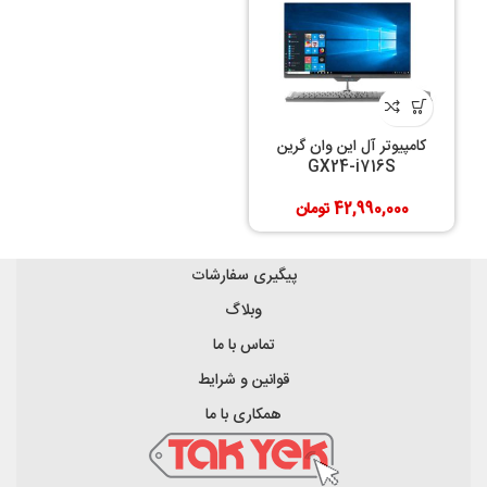
کامپیوتر آل این وان گرین
GX24-i716S
42,990,000
تومان
پیگیری سفارشات
وبلاگ
تماس با ما
قوانین و شرایط
همکاری با ما