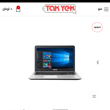
0
منو
0
تومان
ناموجود
بزرگ نمائی