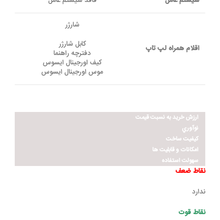
سیستم عامل
فاقد سیستم عامل
شارژر
کابل شارژر
اقلام همراه لپ تاپ
دفترچه راهنما
کیف اورجینال ایسوس
موس اورجینال ایسوس
ارزش خريد به نسبت قيمت
نوآوري
کيفيت ساخت
امکانات و قابليت ها
سهولت استفاده
نقاط ضعف
ندارد
نقاط قوت