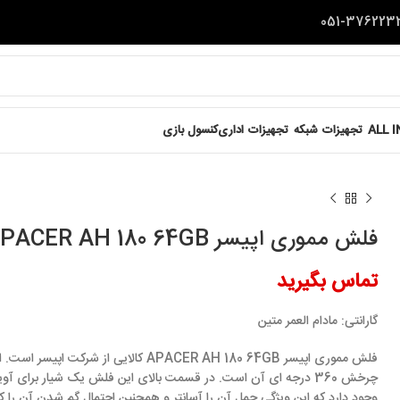
ALL 
تجهیزات شبکه
تجهیزات اداری
کنسول بازی
فلش مموری اپیسر APACER AH 180 64GB
تماس بگیرید
گارانتی:
مادام العمر متین
فلش مموری اپیسر APACER AH 180 64GB کالایی از ش
چرخش 360 درجه ای آن است. در قسمت بالای این فلش یک شیار برای آوی
وجود دارد که این ویژگی حمل آن را آسانتر و همچنین احتمال گم شدن آن را کم