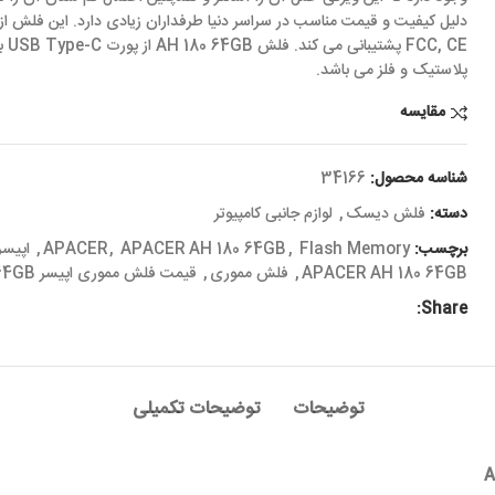
, CE
پلاستیک و فلز می باشد.
مقایسه
شناسه محصول:
34166
دسته:
فلش دیسک
,
لوازم جانبی کامپیوتر
برچسب:
Flash Memory
,
APACER AH 180 64GB
,
APACER
,
اپیسر
APACER AH 180 64GB
,
فلش مموری
,
قیمت فلش مموری اپیسر APACER AH 180 64GB
Share:
توضیحات
توضیحات تکمیلی