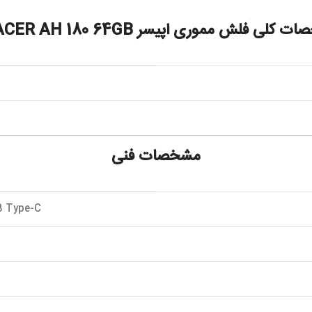
کلی فلش مموری اپیسر APACER AH 180 64GB
مشخصات فنی
SB Type-C