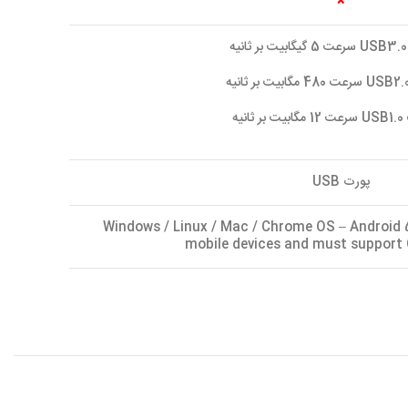
×
ه
نیه
پورت USB
Windows / Linux / Mac / Chrome OS – Android 
mobile devices and must support