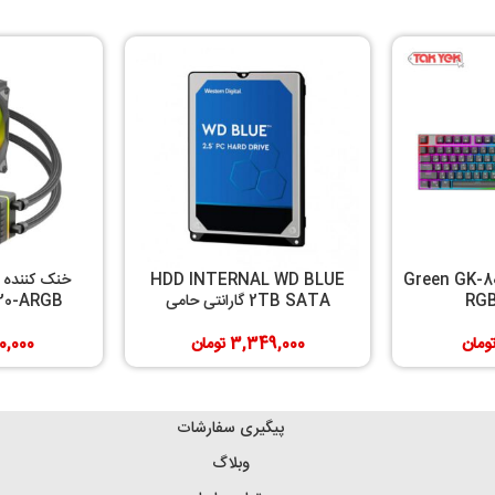
د با سیم گرین Green GK-802
HDD INTERNAL WD BLUE
RG
2TB SATA گارانتی حامی
120-ARGB
ومان
3,349,000
تومان
0,000
پیگیری سفارشات
وبلاگ