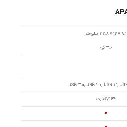
8.1 × 12 × 32.8 میلی‌متر
3.6 گرم
USB 3.0, USB 2.0, USB 1.1, U
64 گيگابايت
×