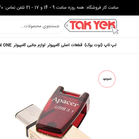
ساعت کار فروشگاه: همه روزه ساعت 9 - 14 و 17 - 21 تلفن تماس: 37622320-051
لپ تاپ (نوت بوک)
قطعات اصلی کامپیوتر
لوازم جانبی کامپیوتر
IN ONE
ناموجود