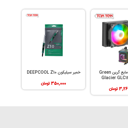
خنک کننده مایع گرین Green
خمیر سیلیکون DEEPCOOL Z10
Glacier GLC
350,000
تومان
3,26
تومان