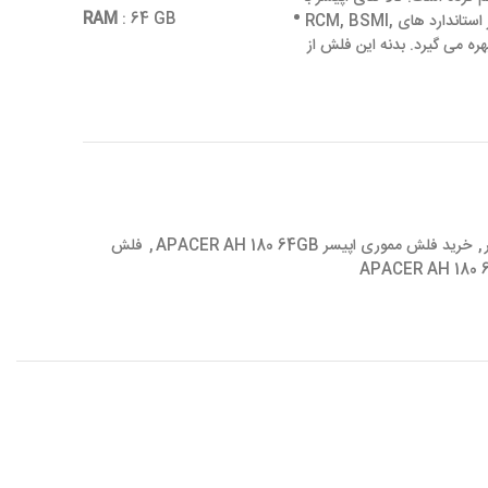
RAM
: 64
GB
دلیل کیفیت و قیمت مناسب در سراسر دنیا طرفداران زیادی دارد. این فلش از استاندارد های RCM, BSMI,
FCC پشتیبانی می کند. فلش AH 180 64GB از پورت USB Type-C بهره می گیرد. بدنه این فلش از
,
خرید فلش مموری اپیسر APACER AH 180 64GB
,
فلش