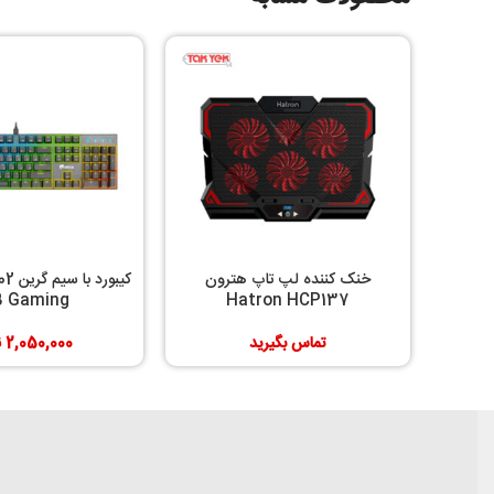
خنک کننده لپ تاپ هترون
کیبور
B Gaming
Hatron HCP137
تماس بگیرید
2,050,000
ت