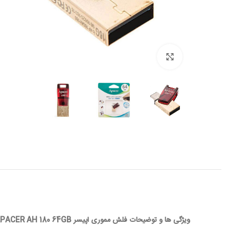
بزرگ نمائی
ویژگی ها و توضیحات فلش مموری اپیسر APACER AH 180 64GB