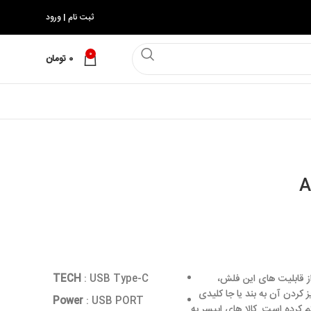
ثبت نام | ورود
0
0
تومان
رکت اپیسر است. از قابلیت های این فلش،
: USB Type-C
TECH
ز کردن آن به بند یا جا کلیدی
Power
:
USB PORT
 کرده است. کالا های اپیسر به