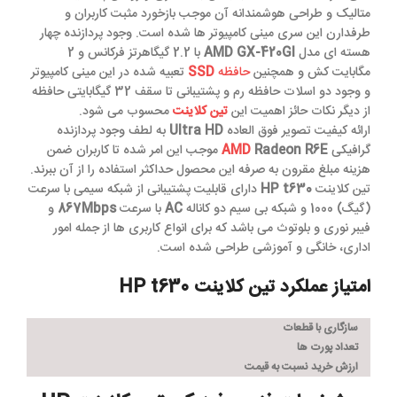
متالیک و طراحی هوشمندانه آن موجب بازخورد مثبت کاربران و
طرفدارن این سری مینی کامپیوتر ها شده است. وجود پردازنده چهار
هسته ای مدل
AMD GX-420GI
با 2.2 ­گیگاهرتز فرکانس و 2
مگابایت کش و همچنین
حافظه
SSD
تعبیه شده در این مینی کامپیوتر
و وجود دو اسلات حافظه رم و پشتیبانی تا سقف 32 گیگابایتی حافظه
از دیگر نکات حائز اهمیت این
تین کلاینت
محسوب می شود.
ارائه کیفیت تصویر فوق العاده
Ultra HD
به لطف وجود پردازنده
گرافیکی
Radeon R6E
AMD
موجب این امر شده تا کاربران ضمن
هزینه مبلغ مقرون به صرفه این محصول حداکثر استفاده را از آن ببرند.
تین کلاینت
HP t630
دارای قابلیت پشتیبانی از شبکه سیمی با سرعت
(گیگ) 1000 و شبکه بی سیم دو کاناله
AC
با سرعت
867Mbps
و
فیبر نوری و بلوتوث می باشد که برای انواع کاربری ها از جمله امور
اداری، خانگی و آموزشی طراحی شده است.
امتیاز عملکرد تین کلاینت HP t630
سازگاری با قطعات
تعداد پورت ها
ارزش خرید نسبت به قیمت