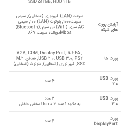
SSD 512GB, HDD 1TB
فیبرنوری (انتخابی), سیمی (LAN) سرعت
100, سیمی (LAN) سرعت1000, بلوتوث
آرایش پورت
(Bluetooth), بی سیم (Wifi) سری AC
های شبکه
دوبانده سرعت 867Mbps
VGA, COM, Display Port, RJ-45 ,
پورت ها
USB 2.0, USB 3.0, PS2, هدفن, M.2
SSD, فیبر نوری (انتخابی), بلوتوث (انتخابی)
پورت USB
4 عدد
2.0
پورت USB
2 عدد
3.0
به علاوه 1 عدد Usb 0.3 مخفی داخلی
پورت
2 عدد
DisplayPort