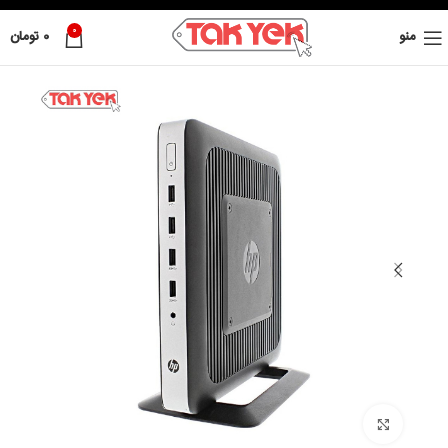
0
منو
0
تومان
بزرگ نمائی