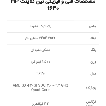
مشخصات فنی و فیزیکی تین کلاینت HP
t630
جنس
پلاستیک فشرده
ابعاد
22×4.2×24 سانتی متر
رنگ
مشکی،نقره ای
وزن
1.520 کیلو گرم
مدل
T630
AMD GX-420GI SOC; 2.0 – 2.2 GHz
پردازنده
Quad-Core
فرکانس
2.2 گیگاهرتز