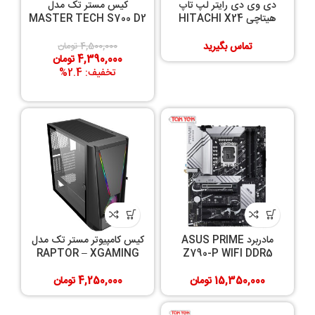
دی وی دی رایتر لپ تاپ
کیس مستر تک مدل
هیتاچی HITACHI X24
MASTER TECH S700 D2
SLIM 12.7 mm
تماس بگیرید
4,500,000
تومان
4,390,000
تومان
تخفیف: 2.4%
مادربرد ASUS PRIME
کیس کامپیوتر مستر تک مدل
RAPTOR – XGAMING
Z790-P WIFI DDR5
15,350,000
تومان
4,250,000
تومان