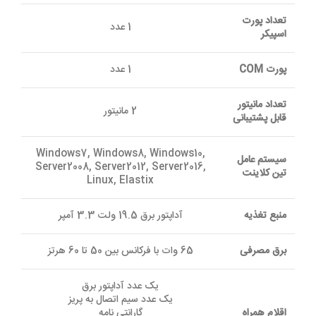
تعداد پورت
1 عدد
اسپیکر
پورت COM
1 عدد
تعداد مانیتور
2 مانیتور
قابل پشتیبانی
Windows7, Windows8, Windows10,
سیستم عامل
Server2008, Server2012, Server2016,
تین کلاینت
Linux, Elastix
منبع تغذیه
آداپتور برق 19.5 ولت 3.3 آمپر
برق مصرفی
65 وات با فرکانس بین 50 تا 60 هرتز
یک عدد آداپتور برق
یک عدد سیم اتصال به پریز
اقلام همراه
گارانتی نامه