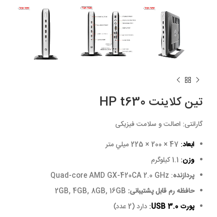
تین کلاینت HP t630
گارانتی:
اصالت و سلامت فیزیکی
ابعاد
:
47 × 200 × 225 ميلي متر
وزن
:
1.1 کیلوگرم
پردازنده
: Quad-core AMD GX-420CA 2.0 GHz
حافظه رم قابل پشتیبانی:
2GB, 4GB, 8GB, 16GB
پورت USB 3.0
:
دارد (2 عدد)