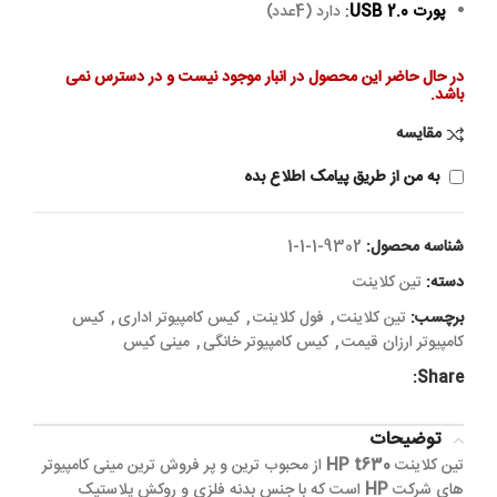
پورت USB 2.0
:
دارد (4عدد)
در حال حاضر این محصول در انبار موجود نیست و در دسترس نمی
باشد.
مقایسه
به من از طریق پیامک اطلاع بده
شناسه محصول:
9302-1-1-1
دسته:
تین کلاینت
برچسب:
تین کلاینت
,
فول کلاینت
,
کیس کامپیوتر اداری
,
کیس
کامپیوتر ارزان قیمت
,
کیس کامپیوتر خانگی
,
مینی کیس
Share:
توضیحات
تین کلاینت
HP t630
از محبوب ترین و پر فروش ترین مینی کامپیوتر
های شرکت
HP
است که با جنس بدنه فلزی و روکش پلاستیک