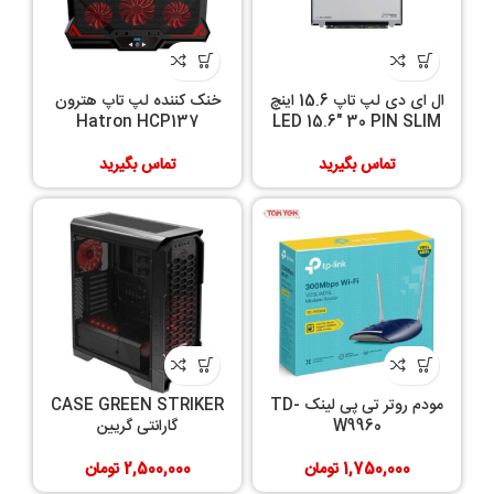
ال ای دی لپ تاپ 15.6 اینچ
خنک کننده لپ تاپ هترون
Hatron HCP137
LED 15.6″ 30 PIN SLIM‎
تماس بگیرید
تماس بگیرید
مودم روتر تی پی لینک TD-
CASE GREEN STRIKER
W9960
گارانتی گریین
1,750,000
تومان
2,500,000
تومان