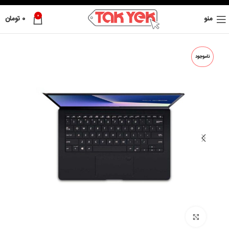
0
منو
0
تومان
ناموجود
بزرگ نمائی