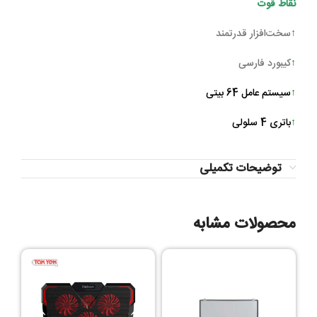
نقاط قوت
↑
سخت‌افزار قدرتمند
↑
کیبورد فارسی
↑
سیستم عامل 64 بیتی
↑
باتری 4 سلولی
توضیحات تکمیلی
محصولات مشابه