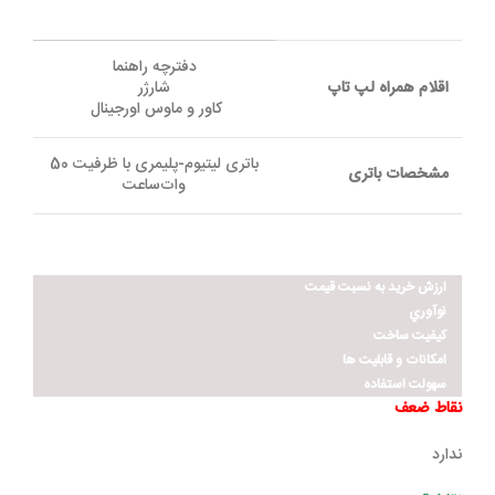
دفترچه راهنما
اقلام همراه لپ تاپ
شارژر
کاور و ماوس اورجینال
باتری لیتیوم-پلیمری با ظرفیت 50
مشخصات باتری
وات‌ساعت
ارزش خريد به نسبت قيمت
نوآوري
کيفيت ساخت
امکانات و قابليت ها
سهولت استفاده
نقاط ضعف
ندارد