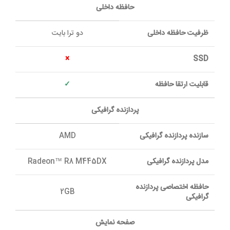
حافظه داخلی
ظرفيت حافظه داخلی
دو ترا بایت
×
SSD
قابلیت ارتقا حافظه
✓
پردازنده گرافيکی
سازنده پردازنده گرافيکی
AMD
مدل پردازنده گرافيکی
Radeon™ R8 M445DX
حافظه اختصاصی پردازنده
2GB
گرافيکی
صفحه نمايش