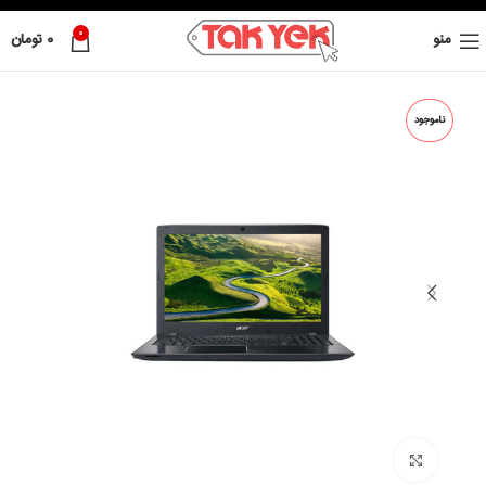
0
منو
0
تومان
ناموجود
بزرگ نمائی