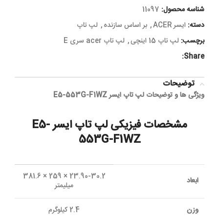
شناسه محصول:
11097
دسته:
ایسر ACER
,
بر اساس سازنده
,
لپ تاپ
برچسب:
لپ تاپ 15 اینچی
,
لپ تاپ acer سری E
Share:
توضیحات
ویژگی ها و توضیحات لپ تاپ ایسر E5-553G-F1WZ
مشخصات فيزيکی لپ تاپ ایسر E5-
553G-F1WZ
23.90-30.2 × 259 × 381.6
ابعاد
میلیمتر
وزن
2.4 کیلوگرم