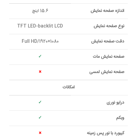
اندازه صفحه نمايش
15.6 اينچ
نوع صفحه نمايش
TFT LED-backlit LCD
دقت صفحه نمايش
Full HD/1920×1080
صفحه نمايش مات
✓
صفحه نمايش لمسی
×
امکانات
درايو نوری
✓
وبکم
✓
کيبورد با نور پس زمينه
×