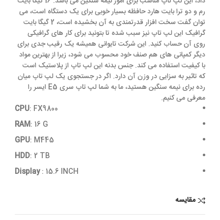
داد، این لپ تاپ مناسب برای امور نیمه سنگین می باشد. 16 گیگا بایت
رم و دو ترا بایت هارد حافظه بسیار خوبی برای یک دستگاه است، می
توان گفت سخت افزار قدرتمندی به آن بخشیده است، 2 گیگا بایت
گرافیک این لپ تاپ نیز سبب شده تا بتونید برای کار های گرافیکی
روی آن حساب کنید. این شرکت تایوانی همیشه یک رقیب جدی برای
دیگر کمپانی های هم صنف خود محسوب می شود، زیرا از بهترین مواد
با کیفیت استفاده می کند. جنس بدنه این لپ تاپ از پلاستیک است
که تاثیر به سزایی در وزن آن دارد. اگر در جستجوی یک لپ تاپ میان
رده برای نیمه سنگین هستید، ما به شما لپ تاپ سری E5 ایسر را
معرفی می کنیم.
CPU
: FX9800
RAM
: 16 G
GPU
: M445
HDD
: 2 TB
Display
: 15.6 INCH
مقایسه