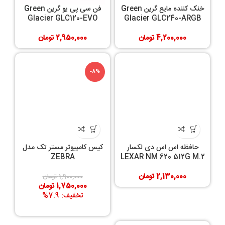
خنک کننده مایع گرین Green
فن سی پی یو گرین Green
Glacier GLC120-EVO
Glacier GLC240-ARGB
4,200,000
تومان
2,950,000
تومان
-8%
حافظه اس اس دی لکسار
کیس کامپیوتر مستر تک مدل
ZEBRA
LEXAR NM 620 512G M.2
2,130,000
تومان
1,900,000
تومان
1,750,000
تومان
تخفیف: 7.9%