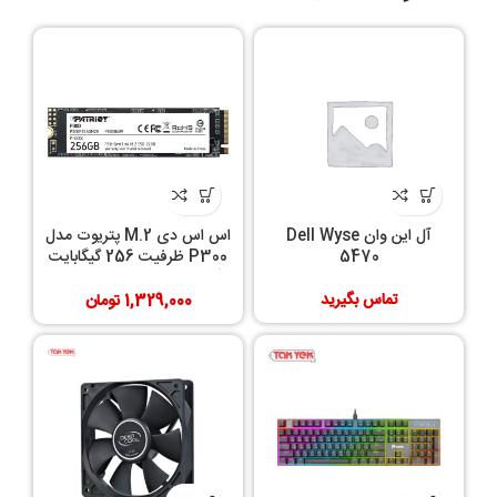
آل این وان Dell Wyse
اس اس دی M.2 پتریوت مدل
5470
P300 ظرفیت 256 گیگابایت
گارانتی الماس رایان ایرانیان
تماس بگیرید
1,329,000
تومان