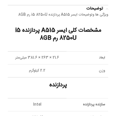
توضیحات
ویژگی ها وتوضیحات ایسر A515 پردازنده i5 8250U رم 8GB
مشخصات کلی ایسر A515 پردازنده i5
8250U رم 8GB
ابعاد
21.6 × 263 × 381.6 میلی‌متر
وزن
2.2 کیلوگرم
پردازنده
سازنده پردازنده
Intel