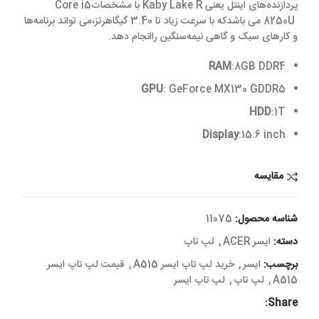
پردازنده‌های اینتل یعنی
Kaby Lake R
با مشخصات
Core i5
8250U
می باشدکه با سرعت زیاد تا 3.40 گیگاهرتز،می تواند برنامه‌ها
و کارهای سبک و گاهی نیمه‌سنگین راانجام دهد.
RAM
:8GB DDR4
GPU
:
GeForce MX130 GDDR5
HDD
:1T
Display
:15.6 inch
مقایسه
شناسه محصول:
11075
دسته:
ایسر ACER
,
لپ تاپ
برچسب:
ایسر
,
خرید لپ تاپ ایسر A515
,
قیمت لپ تاپ ایسر
A515
,
لپ تاپ
,
لپ تاپ ایسر
Share: