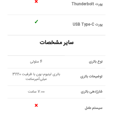
×
پورت Thunderbolt
✓
پورت USB Type-C
سایر مشخصات
نوع باتری
4 سلولی
باتری لیتیوم-یون با ظرفیت 3220
توضیحات باتری
میلی‌آمپر‌ساعت
شارژدهی باتری
7:00 ساعت
×
سیستم عامل