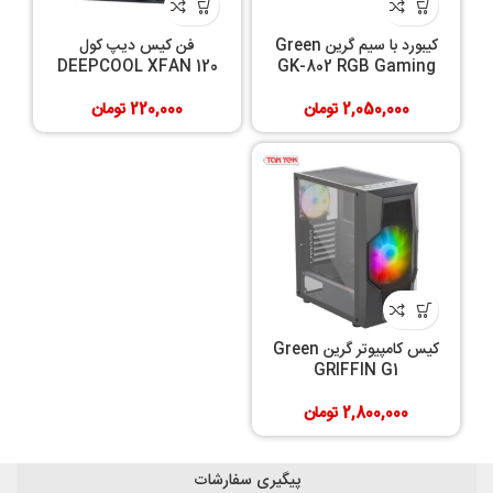
کیبورد با سیم گرین Green
فن کیس دیپ کول
DEEPCOOL XFAN 120
GK-802 RGB Gaming
2,050,000
تومان
220,000
تومان
کیس کامپیوتر گرین Green
GRIFFIN G1
2,800,000
تومان
پیگیری سفارشات