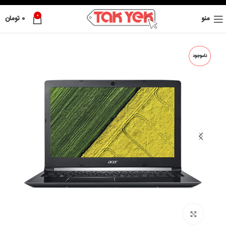
0
منو
0
تومان
ناموجود
بزرگ نمائی