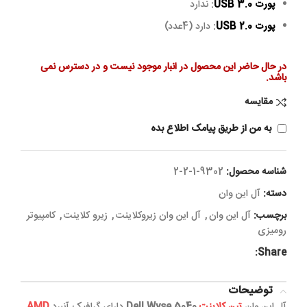
پورت USB 3.0
:
ندارد
پورت USB 2.0
:
دارد (4عدد)
در حال حاضر این محصول در انبار موجود نیست و در دسترس نمی
باشد.
مقایسه
به من از طریق پیامک اطلاع بده
شناسه محصول:
9302-1-2-2
دسته:
آل این وان
برچسب:
آل این وان
,
آل این وان زیروکلاینت
,
زیرو کلاینت
,
کامپیوتر
رومیزی
Share:
توضیحات
آل این وان
تین کلاینت
Dell Wyse 5040
دارای گرافیک آنبرد
AMD