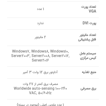
تعداد پورت
1 عدد
VGA
پورت DVI
ندارد
تعداد مانیتور
2 مانیتور
قابل پشتیبانی
Windows7, Windows8, Windows10,
سیستم عامل
Server2003, Server2008, Server2012,
کیس مرکزی
Server2016
منبع تغذیه
آداپتور برق 12 ولت 3 آمپر
مصرف برق کمتر از 27 وات
برق مصرفی
Worldwide auto-sensing 100-240
VAC, 50/60Hz
1 عدد ماوس اصلی (موجود در بسته)