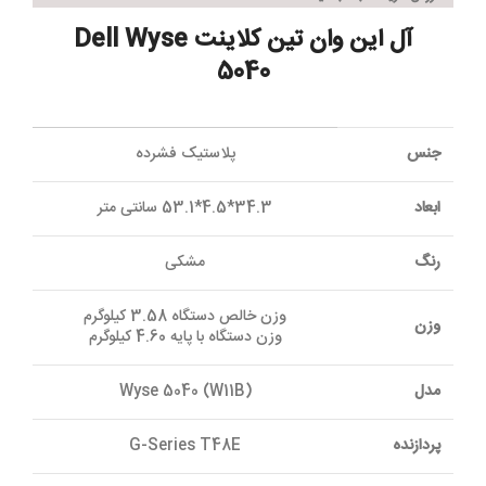
آل این وان تین کلاینت Dell Wyse
5040
جنس
پلاستیک فشرده
ابعاد
34.3*4.5*53.1 سانتی متر
رنگ
مشکی
وزن خالص دستگاه 3.58 کیلوگرم
وزن
وزن دستگاه با پایه 4.60 کیلوگرم
مدل
Wyse 5040 (W11B)
پردازنده
G-Series T48E