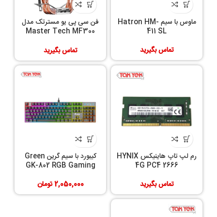
ماوس با سیم Hatron HM-
فن سی پی یو مسترتک مدل
Master Tech MF300
411 SL
DELTA
تماس بگیرید
تماس بگیرید
رم لپ تاپ هاینیکس HYNIX
کیبورد با سیم گرین Green
GK-802 RGB Gaming
4G PC4 2666
تماس بگیرید
2,050,000
تومان