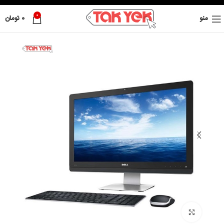
0
منو
0
تومان
بزرگ نمائی