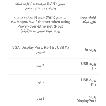
سیمی (LAN) سرعت1000, کارت شبکه
وایرلس دو آنتن مجتمع
آرایش پورت
بی سیم (Wifi) سری N دوبانده سرعت
های شبکه
300Mbps10/100 Ethernet when using
Power-over-Ethernet (PoE)
پورت شبکه سیمی 1000(گیگ)
VGA, Display Port, RJ-45 , USB 2.0,
پورت ها
اسپیکر
پورت USB
4 عدد
2.0
پورت USB
ندارد
3.0
پورت
1 عدد
DisplayPort