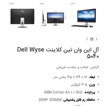
آل این وان تین کلاینت Dell Wyse
5040
گارانتی:
اصالت و سلامت فیزیکی
ابعاد
:
16 × 34 × 45 سانتی متر
وزن
:
3.5 کیلوگرم
پردازنده
: ARM Cortex-A8 1.0 GHz
حافظه رم قابل پشتیبانی
:
DDR3 SDRAMِ