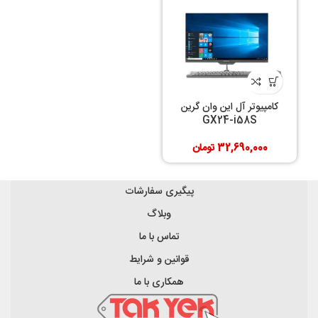
کامپیوتر آل این وان گرین
GX24-i58S
32,690,000
تومان
پیگیری سفارشات
وبلاگ
تماس با ما
قوانین و شرایط
همکاری با ما