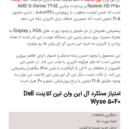
Radeon HD 6250
و پردازنده مرکزی
AMD G-Series T48E
است که ضمن کیفیت مطلوب با رزولوشن
1920×1080
، دارای مانیتور
21.5
اینچی است که تصویری شفاف برای کاربران ارائه می دهد.
پشتیبانی همزمان از دو مانیتور و وجود پورت های
VGA
و
Display
به
همراه مصرف برق بسیار پایین این دستگاه موجب این امر شده تا تعداد
زیادی از کاربران به خرید این سری آل این وان ها رو بیاورند.
این محصول با وجود جنس بدنه محکم و استوار دارای ظاهر بیرونی
جذابی است که نظر هرگونه کاربری را جلب می کند. در ضمن این
کامپیوتر از حافظه رم 2 الی 8 گیگابایت با باس
1600
مگاهرتز پشتیبانی
می کند. از نکات مثبت دیگر این آل این وان تین کلاینت می توان به
وجود مانیتور
21.5
اینچی با نرخ بروزرسانی تصویر
60
هرتز است.
امتیاز عملکرد آل این وان تین کلاینت Dell
Wyse 5040
سازگاری با قطعات
تعداد پورت ها
ارزش خرید نسبت به قیمت