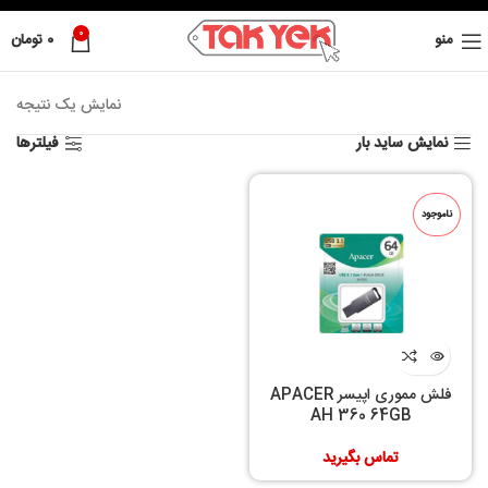
0
منو
0
تومان
نمایش یک نتیجه
نمایش ساید بار
فیلترها
ناموجود
فلش مموری اپیسر APACER
AH 360 64GB
تماس بگیرید