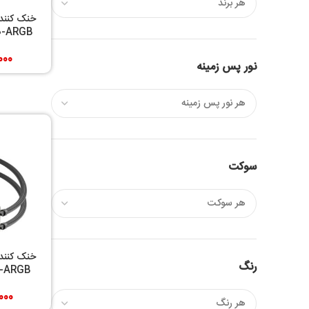
0-ARGB
000
نور پس زمینه
سوکت
رنگ
0-ARGB
000