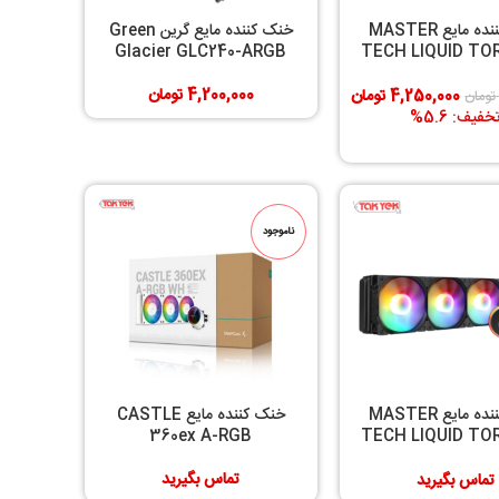
خنک کننده مایع MASTER
خنک کننده مایع گرین Green
Glacier GLC240-ARGB
TECH LIQUID T
240
4,200,000
تومان
4,250,000
تومان
تومان
خفیف: 5.6%
ناموجود
خنک کننده مایع MASTER
خنک کننده مایع CASTLE
360ex A-RGB
TECH LIQUID T
360
تماس بگیرید
تماس بگیرید