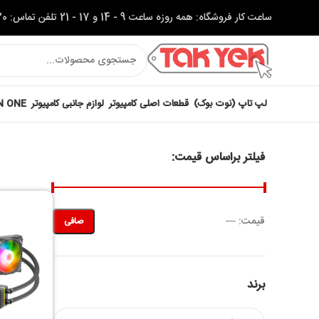
ساعت کار فروشگاه: همه روزه ساعت 9 - 14 و 17 - 21 تلفن تماس: 37622320-051
لپ تاپ (نوت بوک)
قطعات اصلی کامپیوتر
لوازم جانبی کامپیوتر
IN ONE
فیلتر براساس قیمت:
قيمت:
—
صافی
برند