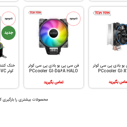
ناموجود
ناموجود
جدید
یو بادی پی سی کولر
فن سی پی یو بادی پی سی کولر
خنک کننده
PCcooler GI-
PCcooler GI-D56A HALO
کولر
RGB
ماس بگیرید
تماس بگیرید
محصولات بیشتری را بارگیری کن