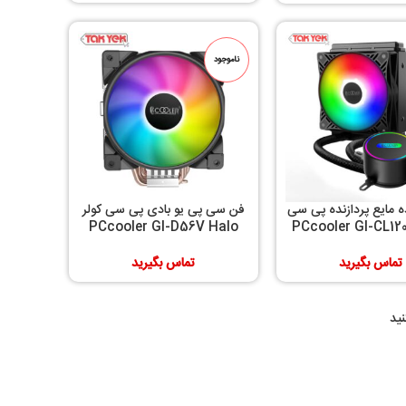
ناموجود
 مایع پردازنده پی سی
فن سی پی یو بادی پی سی کولر
 PCcooler GI-CL120VC
PCcooler GI-D56V Halo
RGB
FRGB
تماس بگیرید
تماس بگیرید
ید