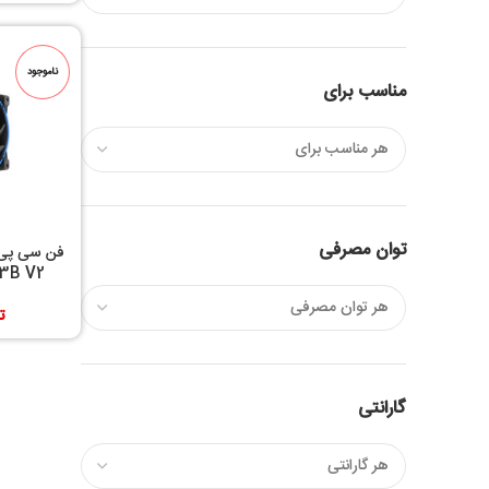
ناموجود
مناسب برای
توان مصرفی
فن سی پی 
X3B V2
ت
گارانتی