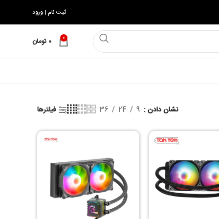
ثبت نام | ورود
0
0
تومان
نشان دادن
9
24
36
فیلترها