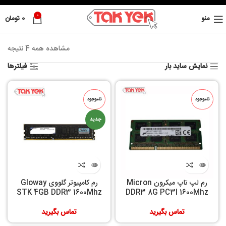
0
منو
0
تومان
مشاهده همه 4 نتیجه
نمایش ساید بار
فیلترها
ناموجود
ناموجود
جدید
رم لپ تاپ میکرون Micron
رم کامپیوتر گلووی Gloway
STK 4GB DDR3 1600Mhz
DDR3 8G PC3l 1600Mhz
تماس بگیرید
تماس بگیرید