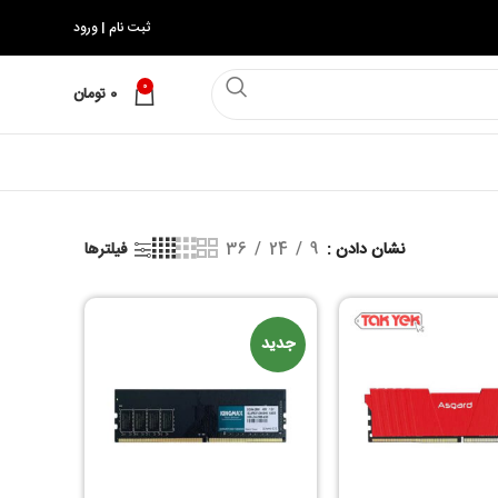
ثبت نام | ورود
0
0
تومان
نشان دادن
9
24
36
فیلترها
جدید