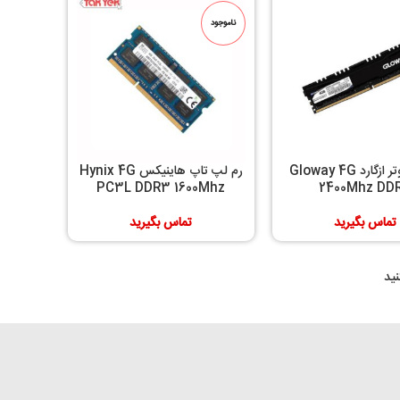
ناموجود
رم کامپیوتر ازگارد Gloway 4G
رم لپ تاپ هاینیکس Hynix 4G
PC3L DDR3 1600Mhz
2400Mhz DD
تماس بگیرید
تماس بگیرید
ید