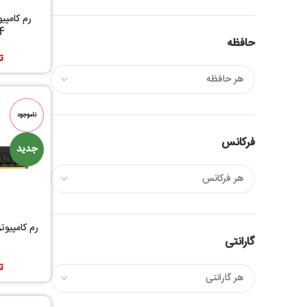
4
حافظه
ت
ناموجود
فرکانس
جدید
گارانتی
ت