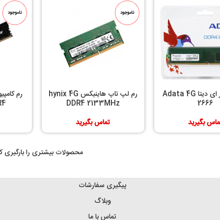
ناموجود
ناموجود
رم کامپیوتر ای دیتا Adata 4G
رم لپ تاپ هاینیکس hynix 4G
R4
DDR4 2133MHz
2666
ماس بگیرید
تماس بگیرید
محصولات بیشتری را بارگیری کن
پیگیری سفارشات
وبلاگ
تماس با ما