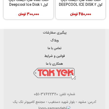
خنک کننده هارد دیسک دیپ
خنک کننده هارد دیسک دیپ
کول DEEPCOOL ICE DISK 2
کول Deepcool Ice Disk 1
450,000
تومان
300,000
تومان
پیگیری سفارشات
وبلاگ
تماس با ما
قوانین و شرایط
همکاری با ما
شماره تلفن: 37622320-051
آدرس: مشهد - بلوار شهید دستغیب - مجتمع کامپیوتر تک یک